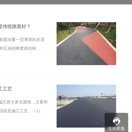
是传统路面好？
表面涂覆一层薄薄的水泥
布孔洞的蜂窝状结构，因
。下面陕西彩色混凝土厂
工工艺
小编又跟大家见面啦，主要和
流程及施工工艺。（1）路
必须石灰打格，并且挂
在线客服